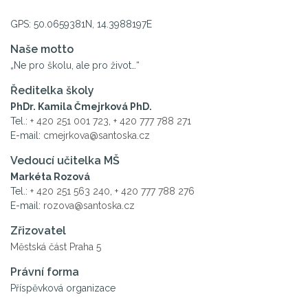
GPS: 50.0659381N, 14.3988197E
Naše motto
„Ne pro školu, ale pro život…“
Ředitelka školy
PhDr. Kamila Čmejrková PhD.
Tel.:
+ 420 251 001 723
,
+ 420 777 788 271
E-mail:
cmejrkova@santoska.cz
Vedoucí učitelka MŠ
Markéta Rozová
Tel.:
+ 420 251 563 240
,
+ 420 777 788 276
E-mail:
rozova@santoska.cz
Zřizovatel
Městská část Praha 5
Právní forma
Příspěvková organizace