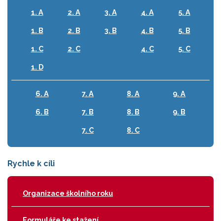
1. A
2. A
3. A
4. A
5. A
1. B
2. B
3. B
4. B
5. B
1. C
2. C
4. C
5. C
1. D
6. A
7. A
8. A
9. A
6. B
7. B
8. B
9. B
7. C
8. C
Rychle k cíli
Organizace školního roku
Formuláře ke stažení