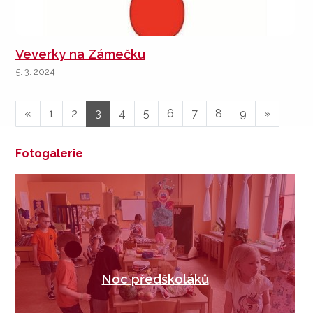
Veverky na Zámečku
5. 3. 2024
«
1
2
3
4
5
6
7
8
9
»
Fotogalerie
Noc předškoláků