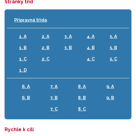
Stránky tříd
Přípravná třída
1. A
2. A
3. A
4. A
5. A
1. B
2. B
3. B
4. B
5. B
1. C
2. C
4. C
5. C
1. D
6. A
7. A
8. A
9. A
6. B
7. B
8. B
9. B
7. C
8. C
Rychle k cíli