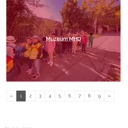
Muzeum MHD
«
1
2
3
4
5
6
7
8
9
»