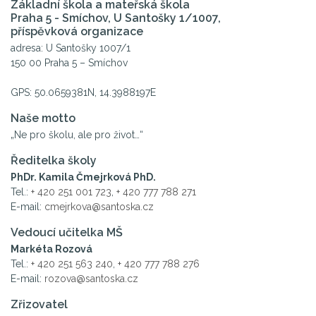
Základní škola a mateřská škola
Praha 5 - Smíchov, U Santošky 1/1007,
příspěvková organizace
adresa: U Santošky 1007/1
150 00 Praha 5 – Smíchov
GPS: 50.0659381N, 14.3988197E
Naše motto
„Ne pro školu, ale pro život…“
Ředitelka školy
PhDr. Kamila Čmejrková PhD.
Tel.:
+ 420 251 001 723
,
+ 420 777 788 271
E-mail:
cmejrkova@santoska.cz
Vedoucí učitelka MŠ
Markéta Rozová
Tel.:
+ 420 251 563 240
,
+ 420 777 788 276
E-mail:
rozova@santoska.cz
Zřizovatel