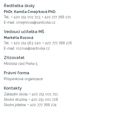
Ředitelka školy
PhDr. Kamila Čmejrková PhD.
Tel.:
+ 420 251 001 723
,
+ 420 777 788 271
E-mail:
cmejrkova@santoska.cz
Vedoucí učitelka MŠ
Markéta Rozová
Tel.:
+ 420 251 563 240
,
+ 420 777 788 276
E-mail:
rozova@santoska.cz
Zřizovatel
Městská část Praha 5
Právní forma
Příspěvková organizace
Kontakty
Základní škola:
+ 420 251 001 721
Školní družina:
+ 420 251 001 728
Školní jídelna:
+ 420 777 788 274