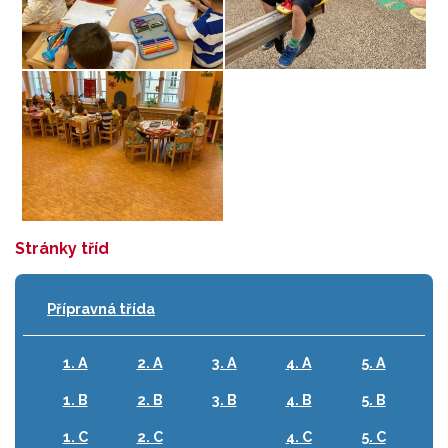
Stránky tříd
Přípravná třída
1. A
2. A
3. A
4. A
5. A
1. B
2. B
3. B
4. B
5. B
1. C
2. C
4. C
5. C