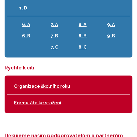
1. D
6. A
7. A
8. A
9. A
6. B
7. B
8. B
9. B
7. C
8. C
Rychle k cíli
Organizace školního roku
Formuláře ke stažení
Děkujeme našim podporovatelům a partnerům