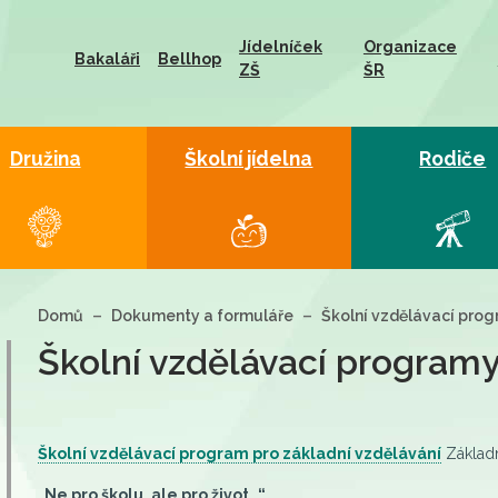
Jídelníček
Organizace
Bakaláři
Bellhop
ZŠ
ŠR
Družina
Školní jídelna
Rodiče
Domů
Dokumenty a formuláře
Školní vzdělávací pro
Školní vzdělávací program
Školní vzdělávací program
pro základní vzdělávání
Základn
„Ne pro školu, ale pro život…“