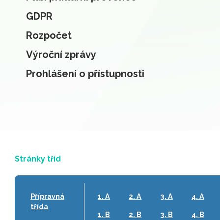
GDPR
Rozpočet
Výroční zprávy
Prohlášení o přístupnosti
Stránky tříd
Přípravná
1. A
2. A
3. A
4. A
třída
1. B
2. B
3. B
4. B