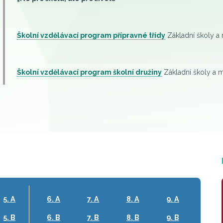
Školní vzdělávací program
přípravné třídy
Základní školy a 
Školní vzdělávací program
školní družiny
Základní školy a m
5. A
6. A
7. A
8. A
9. A
5. B
6. B
7. B
8. B
9. B