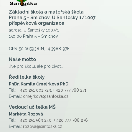
Základní škola a mateřská škola
Praha 5 - Smíchov, U Santošky 1/1007,
příspěvková organizace
adresa: U Santošky 1007/1
150 00 Praha 5 – Smíchov
GPS: 50.0659381N, 14.3988197E
Naše motto
„Ne pro školu, ale pro život…“
Ředitelka školy
PhDr. Kamila Čmejrková PhD.
Tel.:
+ 420 251 001 723
,
+ 420 777 788 271
E-mail:
cmejrkova@santoska.cz
Vedoucí učitelka MŠ
Markéta Rozová
Tel.:
+ 420 251 563 240
,
+ 420 777 788 276
E-mail:
rozova@santoska.cz