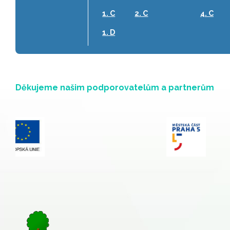
1. C
2. C
4. C
1. D
Děkujeme našim podporovatelům a partnerům