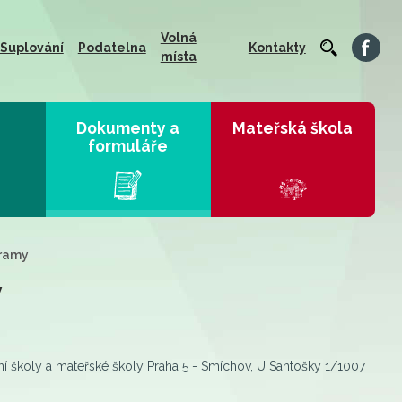
Volná
Suplování
Podatelna
Kontakty
místa
Dokumenty a
Mateřská škola
formuláře
gramy
y
í školy a mateřské školy Praha 5 - Smíchov, U Santošky 1/1007