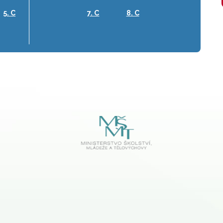
5. C
7. C
8. C