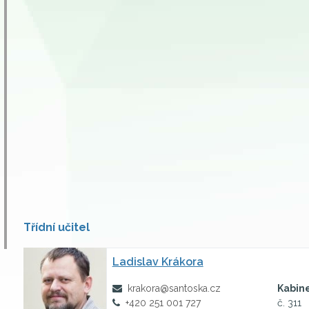
Třídní učitel
Ladislav Krákora
krakora@santoska.cz
Kabin
+420 251 001 727
č. 311