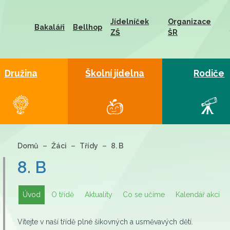
Jídelníček
Organizace
Bakaláři
Bellhop
ZŠ
ŠR
Družina
Školní jídelna
Rodiče
Domů
Žáci
Třídy
8. B
8. B
Úvod
O třídě
Aktuality
Co se učíme
Kalendář akcí
Vítejte v naší třídě plné šikovných a usměvavých dětí.