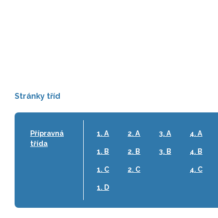
Stránky tříd
Přípravná
1. A
2. A
3. A
4. A
třída
1. B
2. B
3. B
4. B
1. C
2. C
4. C
1. D