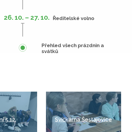
26. 10. – 27. 10.
Ředitelské volno
Přehled všech prázdnin a
svátků
í 5.12.
Svíčkárna Šestajovice