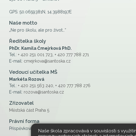
GPS: 50.0659381N, 14.3988197E
Naše motto
„Ne pro školu, ale pro život…“
Ředitelka školy
PhDr. Kamila Čmejrková PhD.
Tel.:
+ 420 251 001 723
,
+ 420 777 788 271
E-mail:
cmejrkova@santoska.cz
Vedoucí učitelka MŠ
Markéta Rozová
Tel.:
+ 420 251 563 240
,
+ 420 777 788 276
E-mail:
rozova@santoska.cz
Zřizovatel
Městská část Praha 5
Právní forma
Příspěvková organizace
Naše škola zpracovává v souvislosti s využit