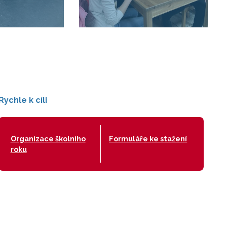
Rychle k cíli
Organizace školního
Formuláře ke stažení
roku