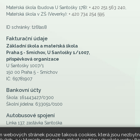
Mateřská škola (budova U Santošky 178):
+ 420 251 563 240
,
Mateřská škola v ZŠ (Veverky):
+ 420 734 254 595
ID schránky: t26tas8
Fakturační údaje
Základní škola a mateřská škola
Praha 5 - Smíchov, U Santošky 1/1007,
příspěvková organizace
U Santošky 1007/1
150 00 Praha 5 - Smíchov
IČ: 69781907
Bankovní účty
Škola: 161443427/0300
Školní jídelna: 633051/0100
Autobusové spojení
Linka 137, zastávka Santoška
ím webových stránek pouze taková cookies, která jsou nezbytně