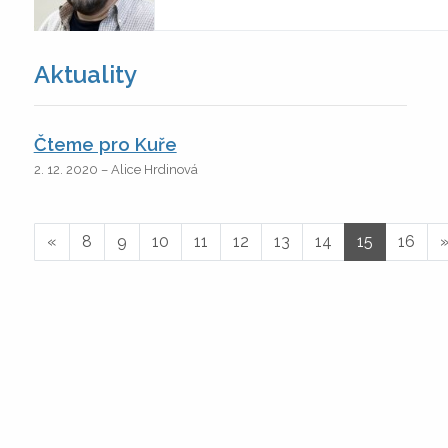
Aktuality
Čteme pro Kuře
2. 12. 2020 – Alice Hrdinová
«
8
9
10
11
12
13
14
15
16