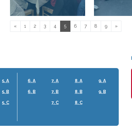
«
1
2
3
4
5
6
7
8
9
»
5. A
6. A
7. A
8. A
9. A
5. B
6. B
7. B
8. B
9. B
5. C
7. C
8. C