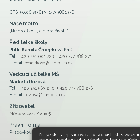
GPS: 50.0659381N, 14.3988197E
Naše motto
„Ne pro školu, ale pro život…“
Ředitelka školy
PhDr. Kamila Čmejrková PhD.
Tel.:
+ 420 251 001 723
,
+ 420 777 788 271
E-mail:
cmejrkova@santoska.cz
Vedoucí učitelka MŠ
Markéta Rozová
Tel.:
+ 420 251 563 240
,
+ 420 777 788 276
E-mail:
rozova@santoska.cz
Zřizovatel
Městská část Praha 5
Právní forma
Příspěvková organizace
Naše škola zpracovává v souvislosti s využit