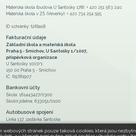
Mateřská škola (budova U Santošky 178):
+ 420 251 563 240
,
Mateřská škola v ZŠ (Veverky):
+ 420 734 254 595
ID schránky: t26tas8
Fakturační údaje
Základní škola a mateřská škola
Praha 5 - Smíchov, U Santošky 1/1007,
příspěvková organizace
U Santošky 1007/1
150 00 Praha 5 - Smíchov
IČ: 69781907
Bankovní účty
Škola: 161443427/0300
Školní jídelna: 633051/0100
Autobusové spojení
Linka 137, zastávka Santoška
ím webových stránek pouze taková cookies, která jsou nezbytně