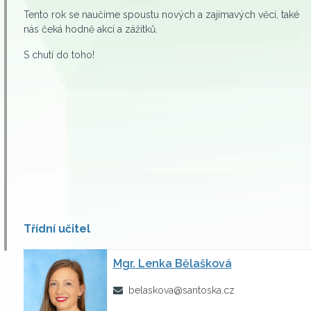
Tento rok se naučíme spoustu nových a zajímavých věcí, také
nás čeká hodně akcí a zážitků.
S chutí do toho!
Třídní učitel
Mgr.
Lenka Bělašková
belaskova@santoska.cz