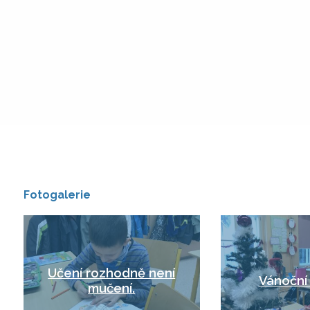
Fotogalerie
Učení rozhodně není
Vánoční
mučení.