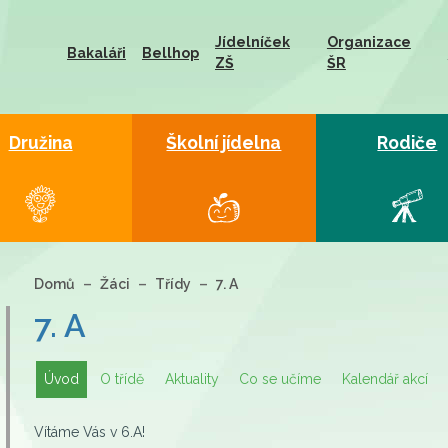
Jídelníček
Organizace
Bakaláři
Bellhop
ZŠ
ŠR
Družina
Školní jídelna
Rodiče
Domů
Žáci
Třídy
7. A
7. A
Úvod
O třídě
Aktuality
Co se učíme
Kalendář akcí
Vítáme Vás v 6.A!