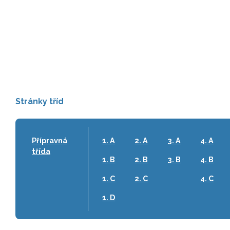
Stránky tříd
Přípravná
1. A
2. A
3. A
4. A
třída
1. B
2. B
3. B
4. B
1. C
2. C
4. C
1. D