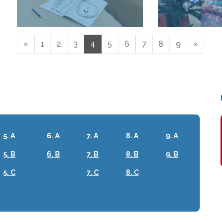
«
1
2
3
4
5
6
7
8
9
»
5. A
6. A
7. A
8. A
9. A
5. B
6. B
7. B
8. B
9. B
5. C
7. C
8. C