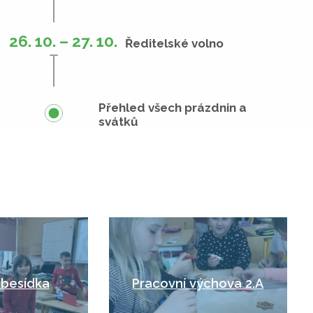
26. 10. – 27. 10.
Ředitelské volno
Přehled všech prázdnin a
svátků
 besídka
Pracovní výchova 2.A