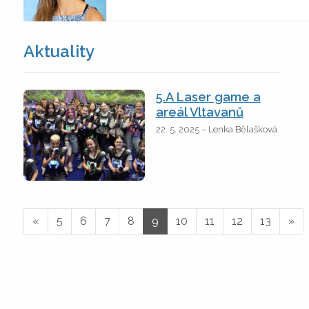
Aktuality
5.A Laser game a
areál Vltavanů
22. 5. 2025 – Lenka Bělašková
«
5
6
7
8
9
10
11
12
13
»