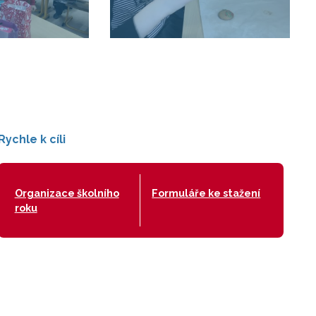
Rychle k cíli
Organizace školního
Formuláře ke stažení
roku