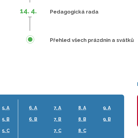
14. 4.
Pedagogická rada
Přehled všech prázdnin a svátků
5. A
6. A
7. A
8. A
9. A
5. B
6. B
7. B
8. B
9. B
5. C
7. C
8. C