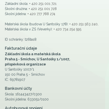
Základní škola:
+ 420 251 001 721
Školní družina:
+ 420 251 001 728
Školní jídelna:
+ 420 777 788 274
Mateřská škola (budova U Santošky 178):
+ 420 251 563 240
,
Mateřská škola v ZŠ (Veverky):
+ 420 734 254 595
ID schránky: t26tas8
Fakturační údaje
Základní škola a mateřská škola
Praha 5 - Smíchov, U Santošky 1/1007,
příspěvková organizace
U Santošky 1007/1
150 00 Praha 5 - Smíchov
IČ: 69781907
Bankovní účty
Škola: 161443427/0300
Školní jídelna: 633051/0100
Autobusové spojení