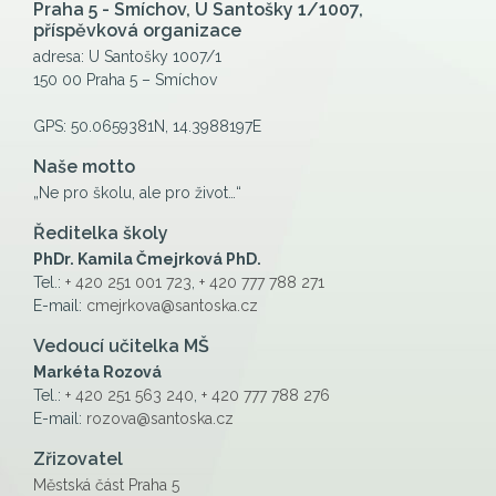
Praha 5 - Smíchov, U Santošky 1/1007,
příspěvková organizace
adresa: U Santošky 1007/1
150 00 Praha 5 – Smíchov
GPS: 50.0659381N, 14.3988197E
Naše motto
„Ne pro školu, ale pro život…“
Ředitelka školy
PhDr. Kamila Čmejrková PhD.
Tel.:
+ 420 251 001 723
,
+ 420 777 788 271
E-mail:
cmejrkova@santoska.cz
Vedoucí učitelka MŠ
Markéta Rozová
Tel.:
+ 420 251 563 240
,
+ 420 777 788 276
E-mail:
rozova@santoska.cz
Zřizovatel
Městská část Praha 5