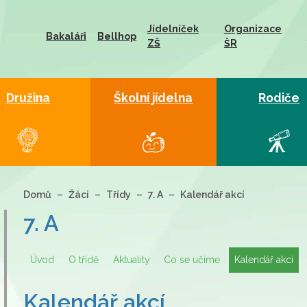
Jídelníček
Organizace
Bakaláři
Bellhop
ZŠ
ŠR
Družina
Školní jídelna
Rodiče
Domů
Žáci
Třídy
7. A
Kalendář akcí
7. A
Úvod
O třídě
Aktuality
Co se učíme
Kalendář akcí
Kalendář akcí