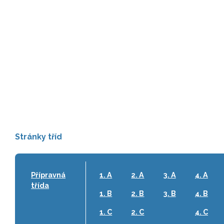
Stránky tříd
Přípravná
1. A
2. A
3. A
4. A
třída
1. B
2. B
3. B
4. B
1. C
2. C
4. C