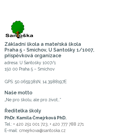
Základní škola a mateřská škola
Praha 5 - Smíchov, U Santošky 1/1007,
příspěvková organizace
adresa: U Santošky 1007/1
150 00 Praha 5 – Smíchov
GPS: 50.0659381N, 14.3988197E
Naše motto
„Ne pro školu, ale pro život…“
Ředitelka školy
PhDr. Kamila Čmejrková PhD.
Tel.:
+ 420 251 001 723
,
+ 420 777 788 271
E-mail:
cmejrkova@santoska.cz