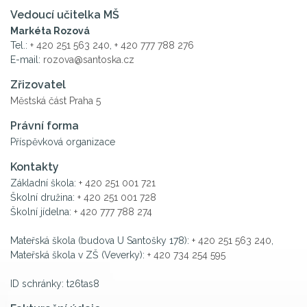
Vedoucí učitelka MŠ
Markéta Rozová
Tel.:
+ 420 251 563 240
,
+ 420 777 788 276
E-mail:
rozova@santoska.cz
Zřizovatel
Městská část Praha 5
Právní forma
Příspěvková organizace
Kontakty
Základní škola:
+ 420 251 001 721
Školní družina:
+ 420 251 001 728
Školní jídelna:
+ 420 777 788 274
Mateřská škola (budova U Santošky 178):
+ 420 251 563 240
,
Mateřská škola v ZŠ (Veverky):
+ 420 734 254 595
ID schránky: t26tas8