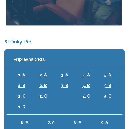
Stránky tříd
Přípravná třída
1. A
2. A
3. A
4. A
5. A
1. B
2. B
3. B
4. B
5. B
1. C
2. C
4. C
5. C
1. D
6. A
7. A
8. A
9. A