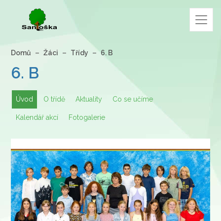
Domů
Žáci
Třídy
6. B
6. B
Úvod
O třídě
Aktuality
Co se učíme
Kalendář akcí
Fotogalerie