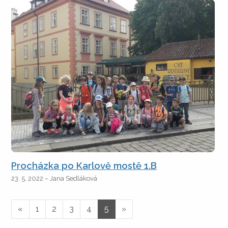
Procházka po Karlově mostě 1.B
23. 5. 2022 – Jana Sedláková
«
1
2
3
4
5
»