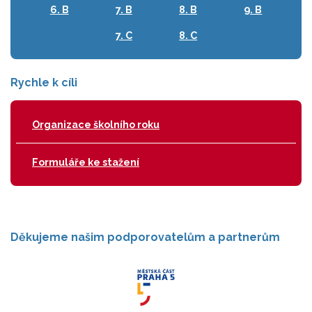
6. B
7. B
8. B
9. B
7. C
8. C
Rychle k cíli
Organizace školního roku
Formuláře ke stažení
Děkujeme našim podporovatelům a partnerům