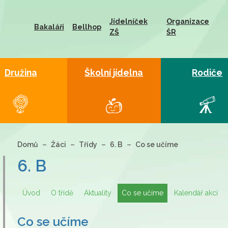
Jídelníček
Organizace
Bakaláři
Bellhop
ZŠ
ŠR
Družina
Školní jídelna
Rodiče
Domů
Žáci
Třídy
6. B
Co se učíme
6. B
Úvod
O třídě
Aktuality
Co se učíme
Kalendář akcí
Co se učíme