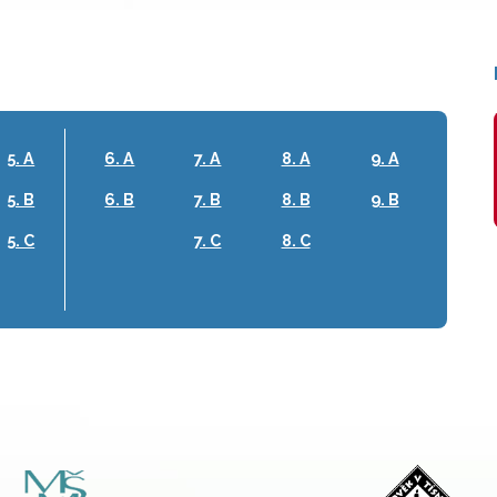
5. A
6. A
7. A
8. A
9. A
5. B
6. B
7. B
8. B
9. B
5. C
7. C
8. C