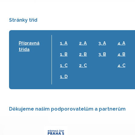
Stránky tříd
Přípravná
1. A
2. A
3. A
4. A
třída
1. B
2. B
3. B
4. B
1. C
2. C
4. C
1. D
Děkujeme našim podporovatelům a partnerům