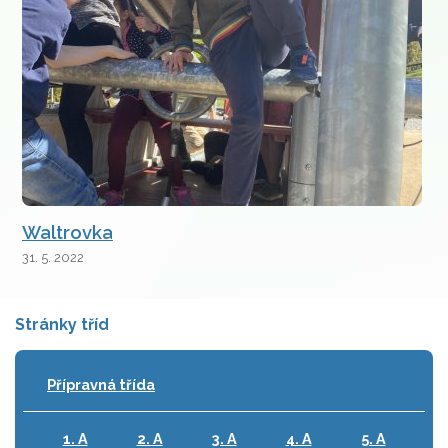
Waltrovka
31. 5. 2022
Stránky tříd
Přípravná třída
1. A
2. A
3. A
4. A
5. A