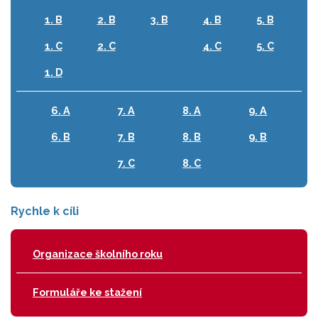
1. B
2. B
3. B
4. B
5. B
1. C
2. C
4. C
5. C
1. D
6. A
7. A
8. A
9. A
6. B
7. B
8. B
9. B
7. C
8. C
Rychle k cíli
Organizace školního roku
Formuláře ke stažení