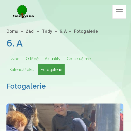
Domů
Žáci
Třídy
6. A
Fotogalerie
6. A
Úvod
O třídě
Aktuality
Co se učíme
Kalendář akcí
Fotogalerie
Fotogalerie