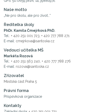
GPS: 50.0659381N, 14.3988197E
Naše motto
„Ne pro školu, ale pro život…“
Ředitelka školy
PhDr. Kamila Čmejrková PhD.
Tel.:
+ 420 251 001 723
,
+ 420 777 788 271
E-mail:
cmejrkova@santoska.cz
Vedoucí učitelka MŠ
Markéta Rozová
Tel.:
+ 420 251 563 240
,
+ 420 777 788 276
E-mail:
rozova@santoska.cz
Zřizovatel
Městská část Praha 5
Právní forma
Příspěvková organizace
Kontakty
Základní škola:
+ 420 251 001 721