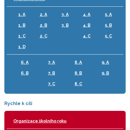
1. A
2. A
3. A
4. A
5. A
1. B
2. B
3. B
4. B
5. B
1. C
2. C
4. C
5. C
1. D
6. A
7. A
8. A
9. A
6. B
7. B
8. B
9. B
7. C
8. C
Rychle k cíli
Organizace školního roku