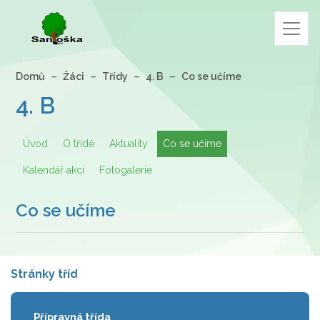
Domů
Žáci
Třídy
4. B
Co se učíme
4. B
Úvod
O třídě
Aktuality
Co se učíme
Kalendář akcí
Fotogalerie
Co se učíme
Stránky tříd
Přípravná třída