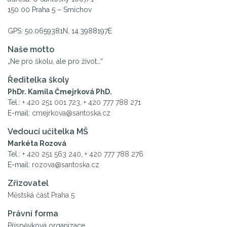
150 00 Praha 5 – Smíchov
GPS: 50.0659381N, 14.3988197E
Naše motto
„Ne pro školu, ale pro život…“
Ředitelka školy
PhDr. Kamila Čmejrková PhD.
Tel.:
+ 420 251 001 723
,
+ 420 777 788 271
E-mail:
cmejrkova@santoska.cz
Vedoucí učitelka MŠ
Markéta Rozová
Tel.:
+ 420 251 563 240
,
+ 420 777 788 276
E-mail:
rozova@santoska.cz
Zřizovatel
Městská část Praha 5
Právní forma
Příspěvková organizace