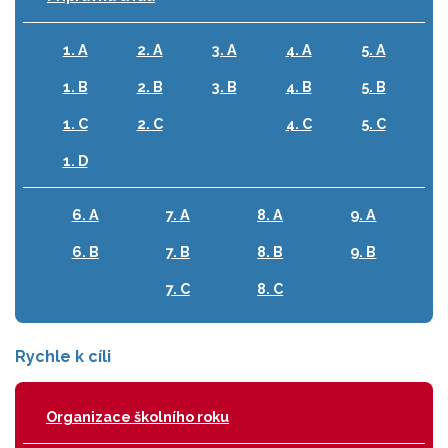
1. A
2. A
3. A
4. A
5. A
1. B
2. B
3. B
4. B
5. B
1. C
2. C
4. C
5. C
1. D
6. A
7. A
8. A
9. A
6. B
7. B
8. B
9. B
7. C
8. C
Rychle k cíli
Organizace školního roku