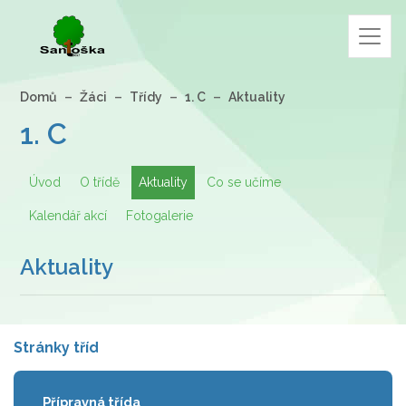
Domů
Žáci
Třídy
1. C
Aktuality
1. C
Úvod
O třídě
Aktuality
Co se učíme
Kalendář akcí
Fotogalerie
Aktuality
Stránky tříd
Přípravná třída