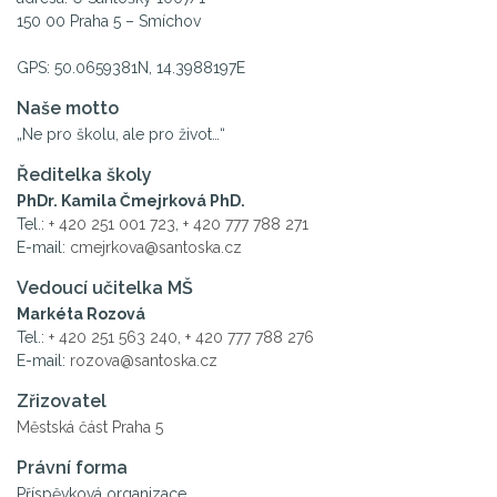
150 00 Praha 5 – Smíchov
GPS: 50.0659381N, 14.3988197E
Naše motto
„Ne pro školu, ale pro život…“
Ředitelka školy
PhDr. Kamila Čmejrková PhD.
Tel.:
+ 420 251 001 723
,
+ 420 777 788 271
E-mail:
cmejrkova@santoska.cz
Vedoucí učitelka MŠ
Markéta Rozová
Tel.:
+ 420 251 563 240
,
+ 420 777 788 276
E-mail:
rozova@santoska.cz
Zřizovatel
Městská část Praha 5
Právní forma
Příspěvková organizace