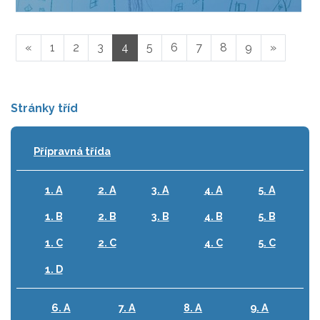
«
1
2
3
4
5
6
7
8
9
»
Stránky tříd
Přípravná třída
1. A
2. A
3. A
4. A
5. A
1. B
2. B
3. B
4. B
5. B
1. C
2. C
4. C
5. C
1. D
6. A
7. A
8. A
9. A