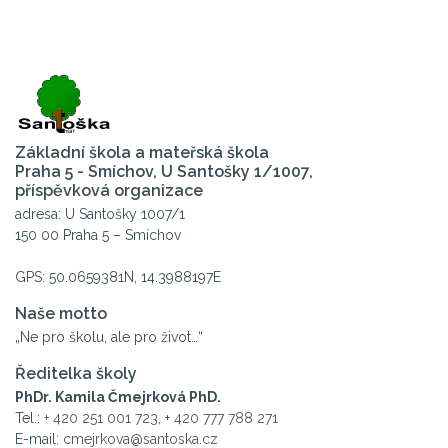
Základní škola a mateřská škola
Praha 5 - Smíchov, U Santošky 1/1007,
příspěvková organizace
adresa: U Santošky 1007/1
150 00 Praha 5 – Smíchov
GPS: 50.0659381N, 14.3988197E
Naše motto
„Ne pro školu, ale pro život…“
Ředitelka školy
PhDr. Kamila Čmejrková PhD.
Tel.:
+ 420 251 001 723
,
+ 420 777 788 271
E-mail:
cmejrkova@santoska.cz