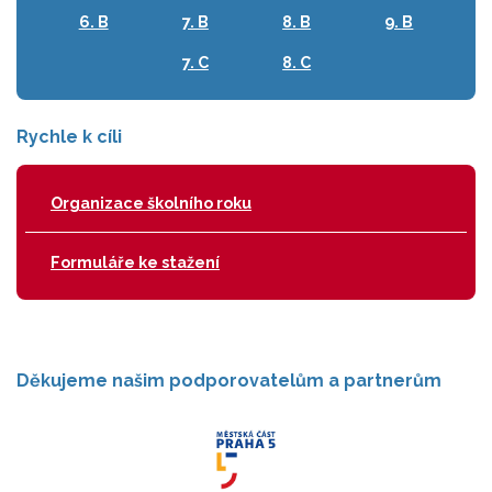
6. B
7. B
8. B
9. B
7. C
8. C
Rychle k cíli
Organizace školního roku
Formuláře ke stažení
Děkujeme našim podporovatelům a partnerům