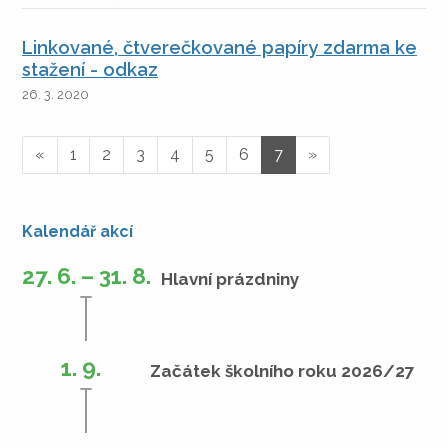
Linkované, čtverečkované papíry zdarma ke
stažení - odkaz
26. 3. 2020
«
1
2
3
4
5
6
7
»
Kalendář akcí
27. 6. – 31. 8.
Hlavní prázdniny
1. 9.
Začátek školního roku 2026/27