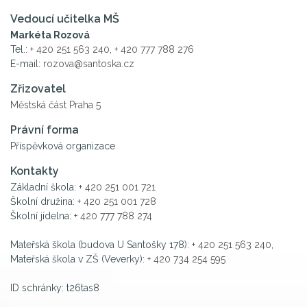
Vedoucí učitelka MŠ
Markéta Rozová
Tel.:
+ 420 251 563 240
,
+ 420 777 788 276
E-mail:
rozova@santoska.cz
Zřizovatel
Městská část Praha 5
Právní forma
Příspěvková organizace
Kontakty
Základní škola:
+ 420 251 001 721
Školní družina:
+ 420 251 001 728
Školní jídelna:
+ 420 777 788 274
Mateřská škola (budova U Santošky 178):
+ 420 251 563 240
,
Mateřská škola v ZŠ (Veverky):
+ 420 734 254 595
ID schránky: t26tas8