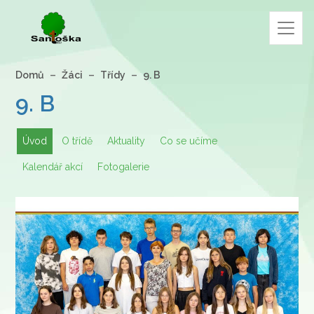
Domů
Žáci
Třídy
9. B
9. B
Úvod
O třídě
Aktuality
Co se učíme
Kalendář akcí
Fotogalerie