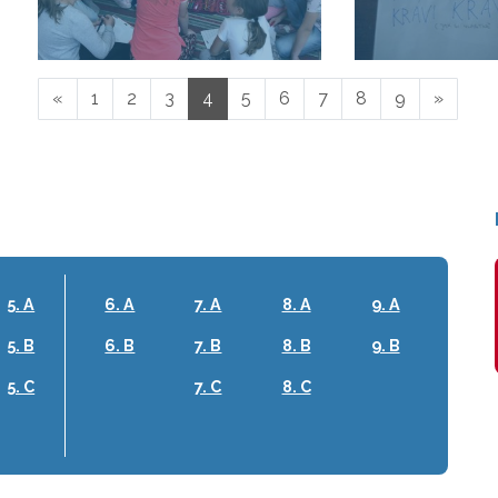
«
1
2
3
4
5
6
7
8
9
»
5. A
6. A
7. A
8. A
9. A
5. B
6. B
7. B
8. B
9. B
5. C
7. C
8. C