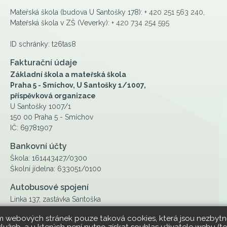
Mateřská škola (budova U Santošky 178):
+ 420 251 563 240
,
Mateřská škola v ZŠ (Veverky):
+ 420 734 254 595
ID schránky: t26tas8
Fakturační údaje
Základní škola a mateřská škola
Praha 5 - Smíchov, U Santošky 1/1007,
příspěvková organizace
U Santošky 1007/1
150 00 Praha 5 - Smíchov
IČ: 69781907
Bankovní účty
Škola: 161443427/0300
Školní jídelna: 633051/0100
Autobusové spojení
Linka 137, zastávka Santoška
ím webových stránek pouze taková cookies, která jsou nezbytně