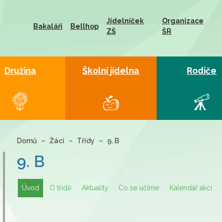
Jídelníček
Organizace
Bakaláři
Bellhop
ZŠ
ŠR
Družina
Školní jídelna
Rodiče
Domů
Žáci
Třídy
9. B
9. B
Úvod
O třídě
Aktuality
Co se učíme
Kalendář akcí