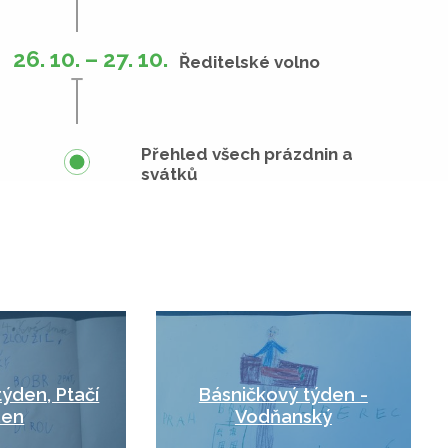
26. 10. – 27. 10.
Ředitelské volno
Přehled všech prázdnin a
svátků
týden, Ptačí
Básničkový týden -
den
Vodňanský