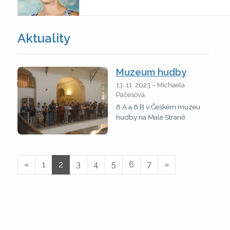
Aktuality
Muzeum hudby
13. 11. 2023 – Michaela
Pačesová
6.A a 6.B v Českém muzeu
hudby na Malé Straně
«
1
2
3
4
5
6
7
»