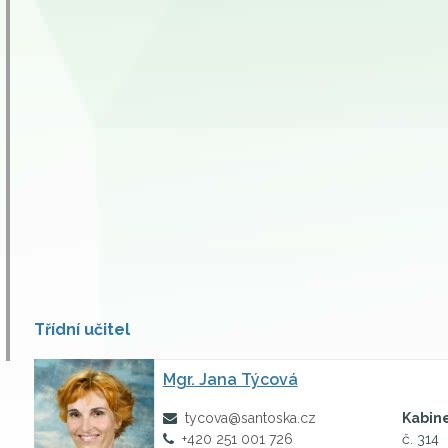
Třídní učitel
Mgr.
Jana Týcová
tycova@santoska.cz
Kabin
+420 251 001 726
č. 314