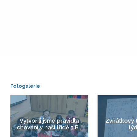
Fotogalerie
Vytvořili jsme pravidla
Zvířátkový 
chování v naší třídě 3.B !
tý