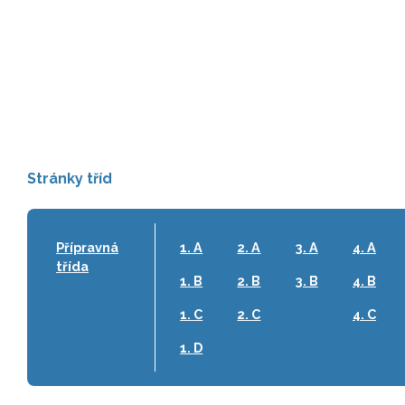
Stránky tříd
Přípravná
1. A
2. A
3. A
4. A
třída
1. B
2. B
3. B
4. B
1. C
2. C
4. C
1. D