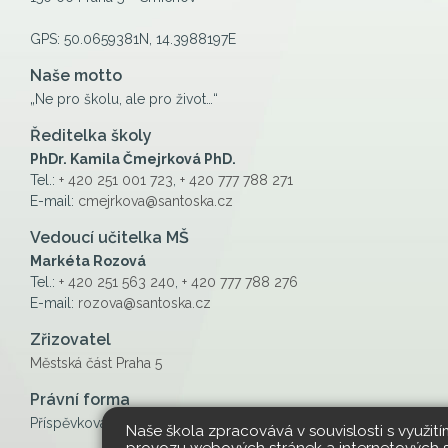
GPS: 50.0659381N, 14.3988197E
Naše motto
„Ne pro školu, ale pro život…“
Ředitelka školy
PhDr. Kamila Čmejrková PhD.
Tel.:
+ 420 251 001 723
,
+ 420 777 788 271
E-mail:
cmejrkova@santoska.cz
Vedoucí učitelka MŠ
Markéta Rozová
Tel.:
+ 420 251 563 240
,
+ 420 777 788 276
E-mail:
rozova@santoska.cz
Zřizovatel
Městská část Praha 5
Právní forma
Příspěvková organizace
Naše škola zpracovává v souvislosti s využit