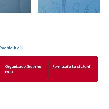
Rychle k cíli
Organizace školního
Formuláře ke stažení
roku