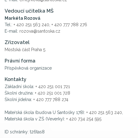
Vedoucí učitelka MŠ
Markéta Rozová
Tel.:
+ 420 251 563 240
,
+ 420 777 788 276
E-mail:
rozova@santoska.cz
Zřizovatel
Městská část Praha 5
Právní forma
Příspěvková organizace
Kontakty
Základní škola:
+ 420 251 001 721
Školní družina:
+ 420 251 001 728
Školní jídelna:
+ 420 777 788 274
Mateřská škola (budova U Santošky 178):
+ 420 251 563 240
,
Mateřská škola v ZŠ (Veverky):
+ 420 734 254 595
ID schránky: t26tas8