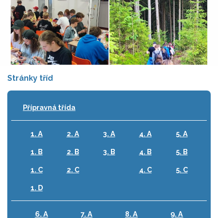
Stránky tříd
Přípravná třída
1. A
2. A
3. A
4. A
5. A
1. B
2. B
3. B
4. B
5. B
1. C
2. C
4. C
5. C
1. D
6. A
7. A
8. A
9. A