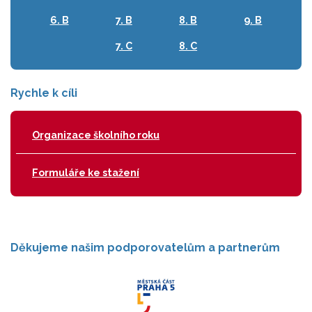
6. B
7. B
8. B
9. B
7. C
8. C
Rychle k cíli
Organizace školního roku
Formuláře ke stažení
Děkujeme našim podporovatelům a partnerům