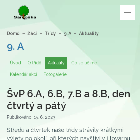
Domů
Žáci
Třídy
9. A
Aktuality
9. A
Úvod
O třídě
Aktuality
Co se učíme
Kalendář akcí
Fotogalerie
ŠvP 6.A, 6.B, 7.B a 8.B, den
čtvrtý a pátý
Publikováno: 15. 6. 2023
Středu a čtvrtek naše třídy strávily krátkými
výlety po okolí, při kterých navštívily i továrnu