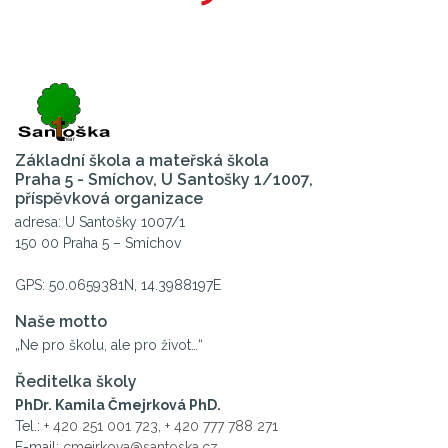
Základní škola a mateřská škola
Praha 5 - Smíchov, U Santošky 1/1007,
příspěvková organizace
adresa: U Santošky 1007/1
150 00 Praha 5 – Smíchov
GPS: 50.0659381N, 14.3988197E
Naše motto
„Ne pro školu, ale pro život…“
Ředitelka školy
PhDr. Kamila Čmejrková PhD.
Tel.:
+ 420 251 001 723
,
+ 420 777 788 271
E-mail:
cmejrkova@santoska.cz