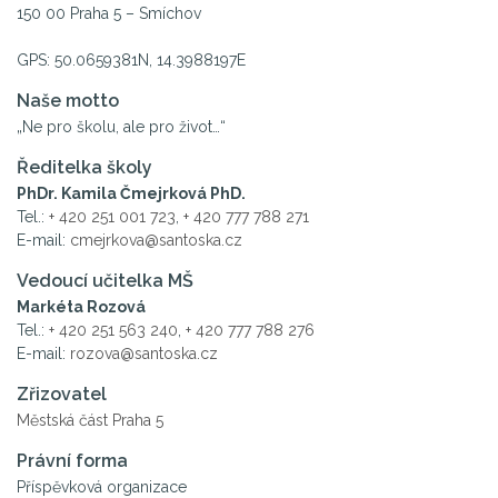
150 00 Praha 5 – Smíchov
GPS: 50.0659381N, 14.3988197E
Naše motto
„Ne pro školu, ale pro život…“
Ředitelka školy
PhDr. Kamila Čmejrková PhD.
Tel.:
+ 420 251 001 723
,
+ 420 777 788 271
E-mail:
cmejrkova@santoska.cz
Vedoucí učitelka MŠ
Markéta Rozová
Tel.:
+ 420 251 563 240
,
+ 420 777 788 276
E-mail:
rozova@santoska.cz
Zřizovatel
Městská část Praha 5
Právní forma
Příspěvková organizace