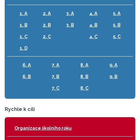
1. A
2. A
3. A
4. A
5. A
1. B
2. B
3. B
4. B
5. B
1. C
2. C
4. C
5. C
1. D
6. A
7. A
8. A
9. A
6. B
7. B
8. B
9. B
7. C
8. C
Rychle k cíli
Organizace školního roku