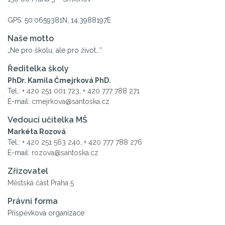
GPS: 50.0659381N, 14.3988197E
Naše motto
„Ne pro školu, ale pro život…“
Ředitelka školy
PhDr. Kamila Čmejrková PhD.
Tel.:
+ 420 251 001 723
,
+ 420 777 788 271
E-mail:
cmejrkova@santoska.cz
Vedoucí učitelka MŠ
Markéta Rozová
Tel.:
+ 420 251 563 240
,
+ 420 777 788 276
E-mail:
rozova@santoska.cz
Zřizovatel
Městská část Praha 5
Právní forma
Příspěvková organizace