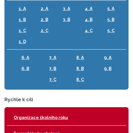
1. A
2. A
3. A
4. A
5. A
1. B
2. B
3. B
4. B
5. B
1. C
2. C
4. C
5. C
1. D
6. A
7. A
8. A
9. A
6. B
7. B
8. B
9. B
7. C
8. C
Rychle k cíli
Organizace školního roku