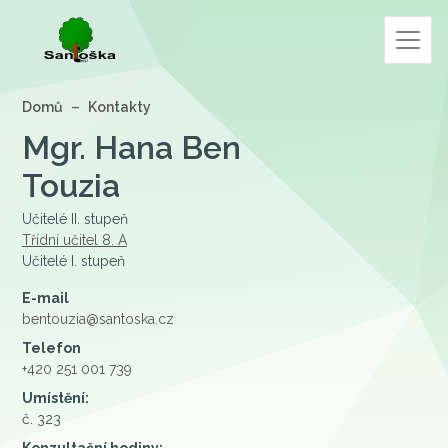
Domů
Kontakty
Mgr.
Hana Ben
Touzia
Učitelé II. stupeň
Třídní učitel 8. A
Učitelé I. stupeň
E-mail
bentouzia@santoska.cz
Telefon
+420 251 001 739
Umístění:
č. 323