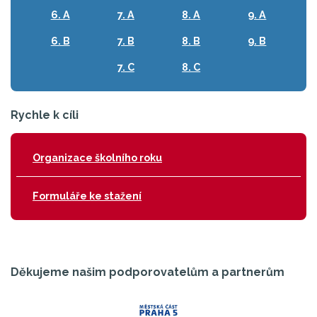
6. A
7. A
8. A
9. A
6. B
7. B
8. B
9. B
7. C
8. C
Rychle k cíli
Organizace školního roku
Formuláře ke stažení
Děkujeme našim podporovatelům a partnerům