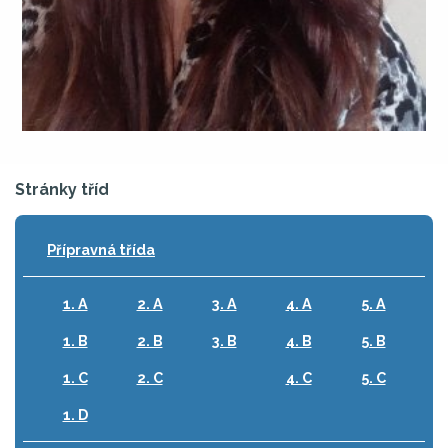
Stránky tříd
Přípravná třída
1. A
2. A
3. A
4. A
5. A
1. B
2. B
3. B
4. B
5. B
1. C
2. C
4. C
5. C
1. D