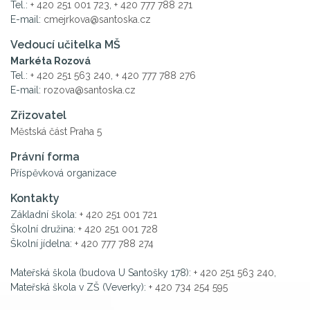
Tel.:
+ 420 251 001 723
,
+ 420 777 788 271
E-mail:
cmejrkova@santoska.cz
Vedoucí učitelka MŠ
Markéta Rozová
Tel.:
+ 420 251 563 240
,
+ 420 777 788 276
E-mail:
rozova@santoska.cz
Zřizovatel
Městská část Praha 5
Právní forma
Příspěvková organizace
Kontakty
Základní škola:
+ 420 251 001 721
Školní družina:
+ 420 251 001 728
Školní jídelna:
+ 420 777 788 274
Mateřská škola (budova U Santošky 178):
+ 420 251 563 240
,
Mateřská škola v ZŠ (Veverky):
+ 420 734 254 595