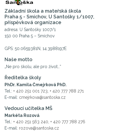
Základní škola a mateřská škola
Praha 5 - Smíchov, U Santošky 1/1007,
příspěvková organizace
adresa: U Santošky 1007/1
150 00 Praha 5 – Smíchov
GPS: 50.0659381N, 14.3988197E
Naše motto
„Ne pro školu, ale pro život…“
Ředitelka školy
PhDr. Kamila Čmejrková PhD.
Tel.:
+ 420 251 001 723
,
+ 420 777 788 271
E-mail:
cmejrkova@santoska.cz
Vedoucí učitelka MŠ
Markéta Rozová
Tel.:
+ 420 251 563 240
,
+ 420 777 788 276
E-mail:
rozova@santoska.cz