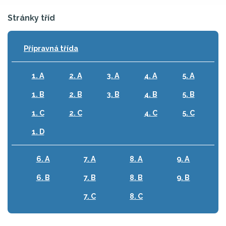
Stránky tříd
Přípravná třída
1. A
2. A
3. A
4. A
5. A
1. B
2. B
3. B
4. B
5. B
1. C
2. C
4. C
5. C
1. D
6. A
7. A
8. A
9. A
6. B
7. B
8. B
9. B
7. C
8. C