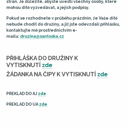
stran. Je důležité, abyste uvedli všechny osoby, které
mohou dítě vyzvedávat, a jejich podpisy.
Pokud se rozhodnete v průběhu prázdnin, že Vaše dítě
nebude chodit do družiny, a již jste odevzdali přihlášku,
kontaktujte mě prostřednictvím e-
mailu:
druzina@santoska.cz
PŘIHLÁŠKA DO DRUŽINY K
VYTISKNUTÍ
zde
ŽÁDANKA NA ČIPY K VYTISKNUTÍ
zde
PŘEKLAD DO AJ
zde
PŘEKLAD DO UA
zde