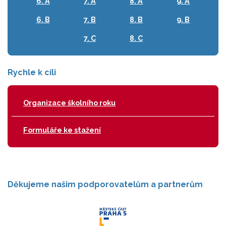
6. A
7. A
8. A
9. A
6. B
7. B
8. B
9. B
7. C
8. C
Rychle k cíli
Organizace školního roku
Formuláře ke stažení
Děkujeme našim podporovatelům a partnerům