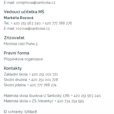
E-mail:
cmejrkova@santoska.cz
Vedoucí učitelka MŠ
Markéta Rozová
Tel.:
+ 420 251 563 240
,
+ 420 777 788 276
E-mail:
rozova@santoska.cz
Zřizovatel
Městská část Praha 5
Právní forma
Příspěvková organizace
Kontakty
Základní škola:
+ 420 251 001 721
Školní družina:
+ 420 251 001 728
Školní jídelna:
+ 420 777 788 274
Mateřská škola (budova U Santošky 178):
+ 420 251 563 240
,
Mateřská škola v ZŠ (Veverky):
+ 420 734 254 595
ID schránky: t26tas8