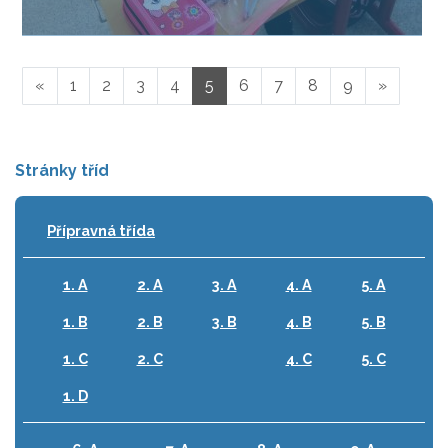
«
1
2
3
4
5
6
7
8
9
»
Stránky tříd
Přípravná třída
1. A
2. A
3. A
4. A
5. A
1. B
2. B
3. B
4. B
5. B
1. C
2. C
4. C
5. C
1. D