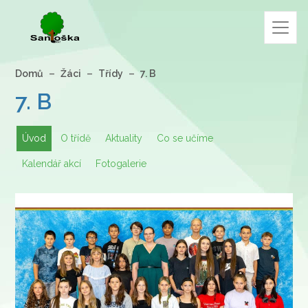
Domů
Žáci
Třídy
7. B
7. B
Úvod
O třídě
Aktuality
Co se učíme
Kalendář akcí
Fotogalerie