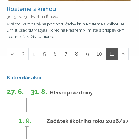
Rosteme s knihou
30. 5. 2023 – Martina Říhová
V rámci kampaně na podporu četby knih Rosteme s knihou se
umístil žák 3B Matyáš Korec na krásném 3. místě s příspěvkem
Technik Nik. Gratulujeme!
«
3
4
5
6
7
8
9
10
11
»
Kalendář akcí
27. 6. – 31. 8.
Hlavní prázdniny
1. 9.
Začátek školního roku 2026/27