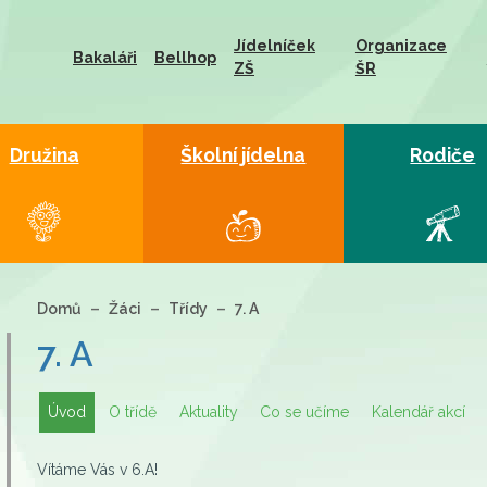
Jídelníček
Organizace
Bakaláři
Bellhop
ZŠ
ŠR
Družina
Školní jídelna
Rodiče
Domů
Žáci
Třídy
7. A
7. A
Úvod
O třídě
Aktuality
Co se učíme
Kalendář akcí
Vítáme Vás v 6.A!