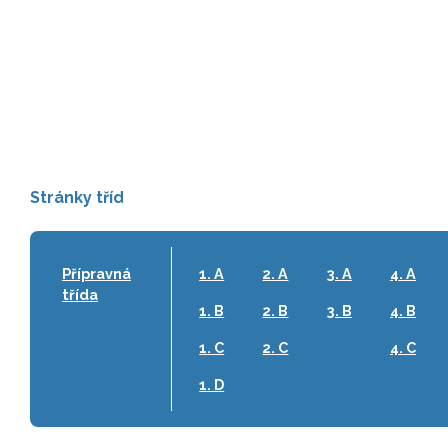
Stránky tříd
Přípravná
1. A
2. A
3. A
4. A
třída
1. B
2. B
3. B
4. B
1. C
2. C
4. C
1. D