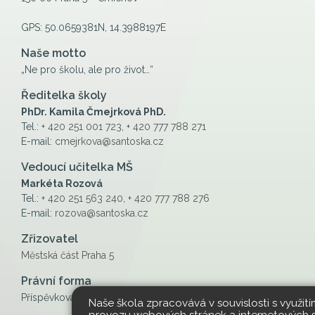
GPS: 50.0659381N, 14.3988197E
Naše motto
„Ne pro školu, ale pro život…“
Ředitelka školy
PhDr. Kamila Čmejrková PhD.
Tel.:
+ 420 251 001 723
,
+ 420 777 788 271
E-mail:
cmejrkova@santoska.cz
Vedoucí učitelka MŠ
Markéta Rozová
Tel.:
+ 420 251 563 240
,
+ 420 777 788 276
E-mail:
rozova@santoska.cz
Zřizovatel
Městská část Praha 5
Právní forma
Příspěvková organizace
Naše škola zpracovává v souvislosti s využit