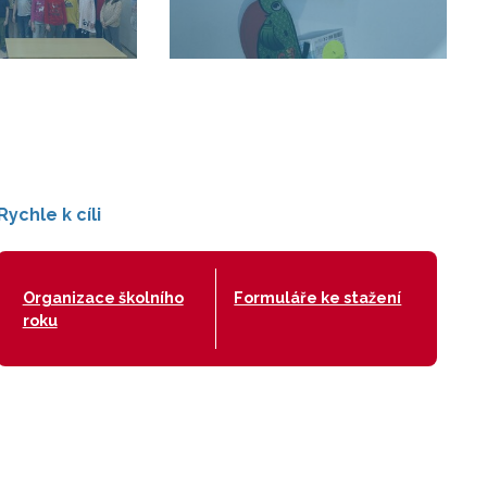
Rychle k cíli
Organizace školního
Formuláře ke stažení
roku