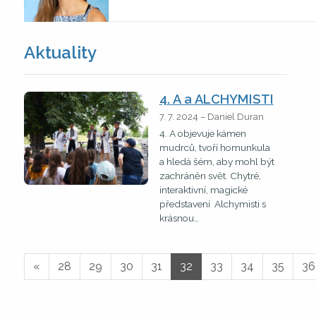
Aktuality
4. A a ALCHYMISTI
7. 7. 2024 – Daniel Duran
4. A objevuje kámen
mudrců, tvoří homunkula
a hledá šém, aby mohl být
zachráněn svět. Chytré,
interaktivní, magické
představení Alchymisti s
krásnou…
«
28
29
30
31
32
33
34
35
36