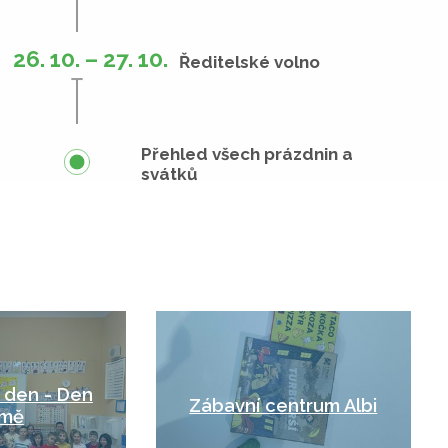
26. 10. – 27. 10.
Ředitelské volno
Přehled všech prázdnin a
svátků
 den - Den
Zábavní centrum Albi
mě