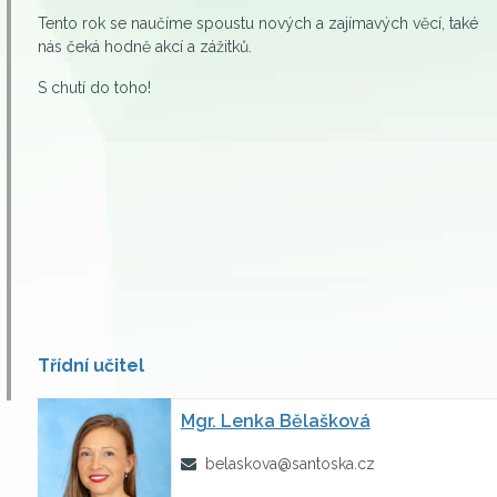
Tento rok se naučíme spoustu nových a zajímavých věcí, také
nás čeká hodně akcí a zážitků.
S chutí do toho!
Třídní učitel
Mgr.
Lenka Bělašková
belaskova@santoska.cz