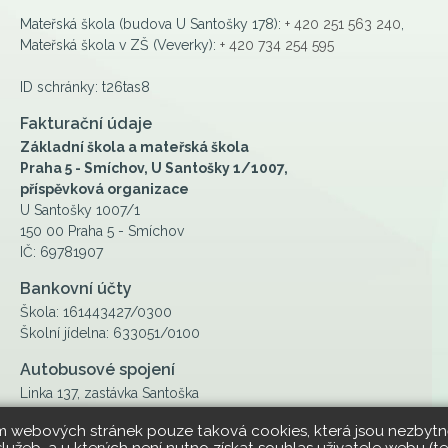
Mateřská škola (budova U Santošky 178):
+ 420 251 563 240
,
Mateřská škola v ZŠ (Veverky):
+ 420 734 254 595
ID schránky: t26tas8
Fakturační údaje
Základní škola a mateřská škola
Praha 5 - Smíchov, U Santošky 1/1007,
příspěvková organizace
U Santošky 1007/1
150 00 Praha 5 - Smíchov
IČ: 69781907
Bankovní účty
Škola: 161443427/0300
Školní jídelna: 633051/0100
Autobusové spojení
Linka 137, zastávka Santoška
ím webových stránek pouze taková cookies, která jsou nezbytně