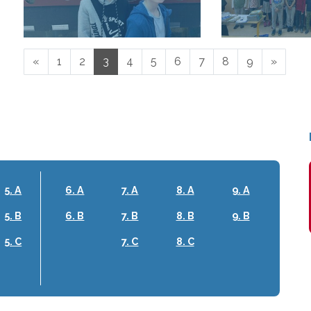
«
1
2
3
4
5
6
7
8
9
»
5. A
6. A
7. A
8. A
9. A
5. B
6. B
7. B
8. B
9. B
5. C
7. C
8. C