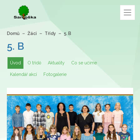
Domů
Žáci
Třídy
5. B
5. B
Úvod
O třídě
Aktuality
Co se učíme
Kalendář akcí
Fotogalerie