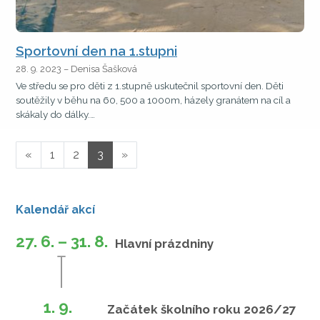
Sportovní den na 1.stupni
28. 9. 2023 – Denisa Šašková
Ve středu se pro děti z 1.stupně uskutečnil sportovní den. Děti
soutěžily v běhu na 60, 500 a 1000m, házely granátem na cíl a
skákaly do dálky.…
«
1
2
3
»
Kalendář akcí
27. 6. – 31. 8.
Hlavní prázdniny
1. 9.
Začátek školního roku 2026/27