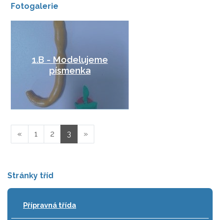
Fotogalerie
1.B - Modelujeme
písmenka
«
1
2
3
»
Stránky tříd
Přípravná třída