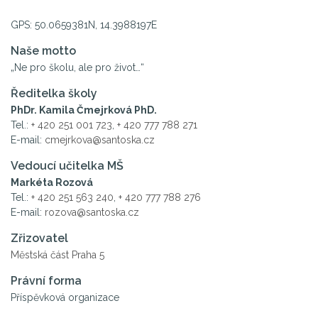
GPS: 50.0659381N, 14.3988197E
Naše motto
„Ne pro školu, ale pro život…“
Ředitelka školy
PhDr. Kamila Čmejrková PhD.
Tel.:
+ 420 251 001 723
,
+ 420 777 788 271
E-mail:
cmejrkova@santoska.cz
Vedoucí učitelka MŠ
Markéta Rozová
Tel.:
+ 420 251 563 240
,
+ 420 777 788 276
E-mail:
rozova@santoska.cz
Zřizovatel
Městská část Praha 5
Právní forma
Příspěvková organizace