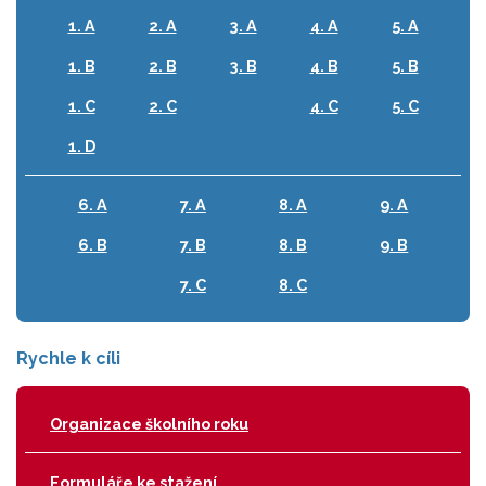
1. A
2. A
3. A
4. A
5. A
1. B
2. B
3. B
4. B
5. B
1. C
2. C
4. C
5. C
1. D
6. A
7. A
8. A
9. A
6. B
7. B
8. B
9. B
7. C
8. C
Rychle k cíli
Organizace školního roku
Formuláře ke stažení