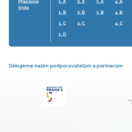
Přípravná
1. A
2. A
3. A
4. A
třída
1. B
2. B
3. B
4. B
1. C
2. C
4. C
1. D
Děkujeme našim podporovatelům a partnerům