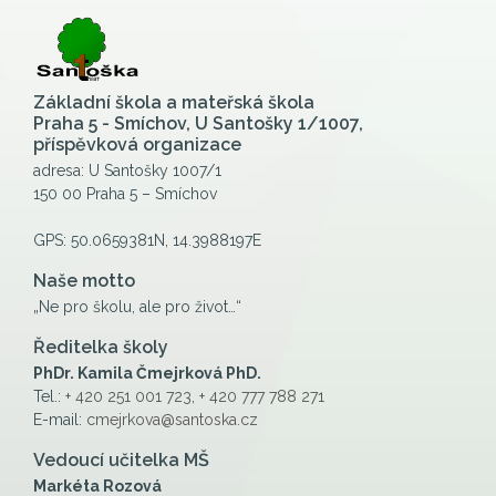
Základní škola a mateřská škola
Praha 5 - Smíchov, U Santošky 1/1007,
příspěvková organizace
adresa: U Santošky 1007/1
150 00 Praha 5 – Smíchov
GPS: 50.0659381N, 14.3988197E
Naše motto
„Ne pro školu, ale pro život…“
Ředitelka školy
PhDr. Kamila Čmejrková PhD.
Tel.:
+ 420 251 001 723
,
+ 420 777 788 271
E-mail:
cmejrkova@santoska.cz
Vedoucí učitelka MŠ
Markéta Rozová