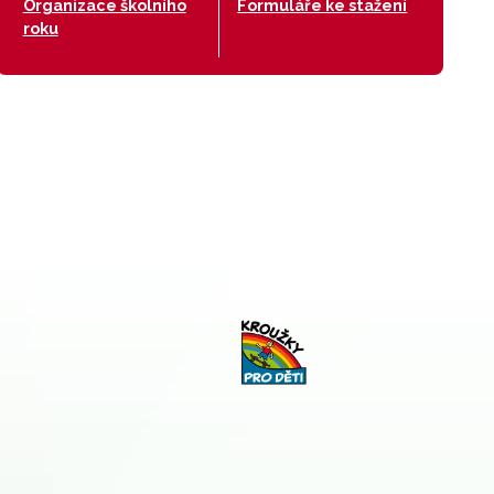
Organizace školního
Formuláře ke stažení
roku