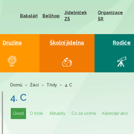
Jídelníček
Organizace
Bakaláři
Bellhop
ZŠ
ŠR
Družina
Školní jídelna
Rodiče
Domů
Žáci
Třídy
4. C
4. C
Úvod
O třídě
Aktuality
Co se učíme
Kalendář akcí