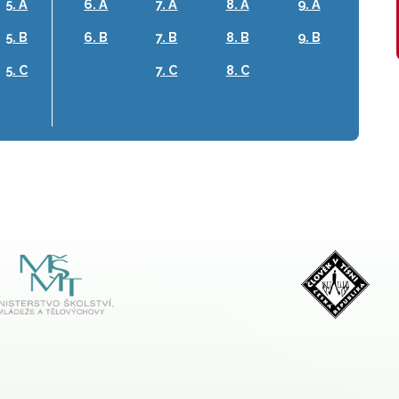
5. A
6. A
7. A
8. A
9. A
5. B
6. B
7. B
8. B
9. B
5. C
7. C
8. C