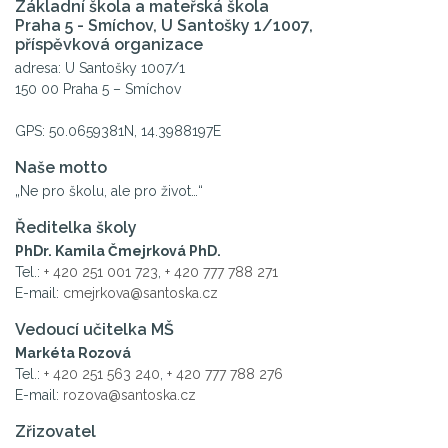
Základní škola a mateřská škola
Praha 5 - Smíchov, U Santošky 1/1007,
příspěvková organizace
adresa: U Santošky 1007/1
150 00 Praha 5 – Smíchov
GPS: 50.0659381N, 14.3988197E
Naše motto
„Ne pro školu, ale pro život…“
Ředitelka školy
PhDr. Kamila Čmejrková PhD.
Tel.:
+ 420 251 001 723
,
+ 420 777 788 271
E-mail:
cmejrkova@santoska.cz
Vedoucí učitelka MŠ
Markéta Rozová
Tel.:
+ 420 251 563 240
,
+ 420 777 788 276
E-mail:
rozova@santoska.cz
Zřizovatel