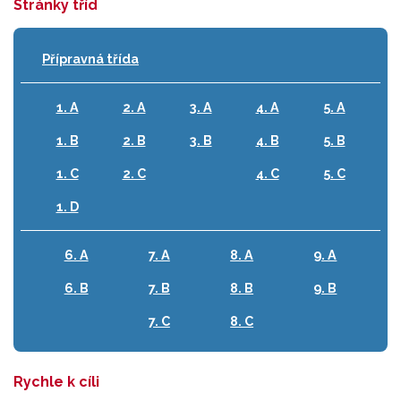
Stránky tříd
Přípravná třída
1. A
2. A
3. A
4. A
5. A
1. B
2. B
3. B
4. B
5. B
1. C
2. C
4. C
5. C
1. D
6. A
7. A
8. A
9. A
6. B
7. B
8. B
9. B
7. C
8. C
Rychle k cíli