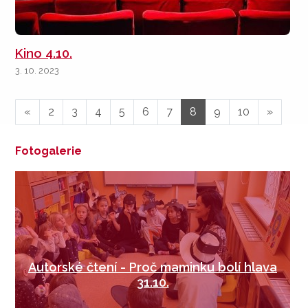
Kino 4.10.
3. 10. 2023
«
2
3
4
5
6
7
8
9
10
»
Fotogalerie
Autorské čtení - Proč maminku bolí hlava
31.10.