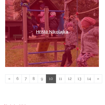
Hřiště Nikolajka
«
6
7
8
9
10
11
12
13
14
»