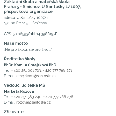
Základní škola a mateřská škola
Praha 5 - Smíchov, U Santošky 1/1007,
příspěvková organizace
adresa: U Santošky 1007/1
150 00 Praha 5 – Smíchov
GPS: 50.0659381N, 14.3988197E
Naše motto
„Ne pro školu, ale pro život…“
Ředitelka školy
PhDr. Kamila Čmejrková PhD.
Tel.:
+ 420 251 001 723
,
+ 420 777 788 271
E-mail:
cmejrkova@santoska.cz
Vedoucí učitelka MŠ
Markéta Rozová
Tel.:
+ 420 251 563 240
,
+ 420 777 788 276
E-mail:
rozova@santoska.cz
Zřizovatel