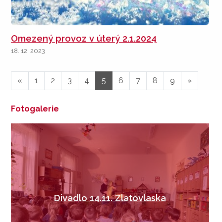
Omezený provoz v úterý 2.1.2024
18. 12. 2023
«
1
2
3
4
5
6
7
8
9
»
Fotogalerie
Divadlo 14.11. Zlatovlaska