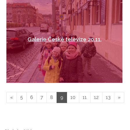
Galerie České televize 20.11.
«
5
6
7
8
9
10
11
12
13
»