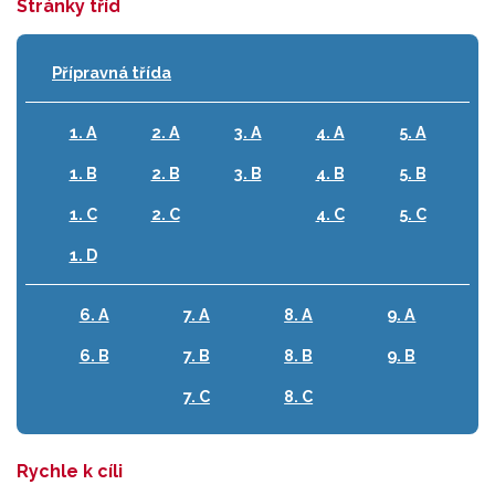
Stránky tříd
Přípravná třída
1. A
2. A
3. A
4. A
5. A
1. B
2. B
3. B
4. B
5. B
1. C
2. C
4. C
5. C
1. D
6. A
7. A
8. A
9. A
6. B
7. B
8. B
9. B
7. C
8. C
Rychle k cíli