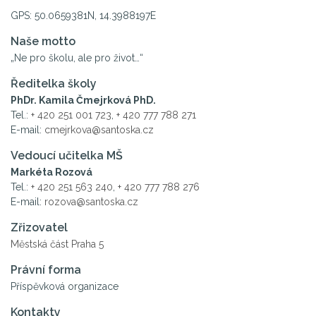
GPS: 50.0659381N, 14.3988197E
Naše motto
„Ne pro školu, ale pro život…“
Ředitelka školy
PhDr. Kamila Čmejrková PhD.
Tel.:
+ 420 251 001 723
,
+ 420 777 788 271
E-mail:
cmejrkova@santoska.cz
Vedoucí učitelka MŠ
Markéta Rozová
Tel.:
+ 420 251 563 240
,
+ 420 777 788 276
E-mail:
rozova@santoska.cz
Zřizovatel
Městská část Praha 5
Právní forma
Příspěvková organizace
Kontakty