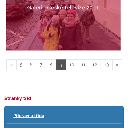
Galerie České televize 20.11.
«
5
6
7
8
9
10
11
12
13
»
Stránky tříd
Přípravná třída