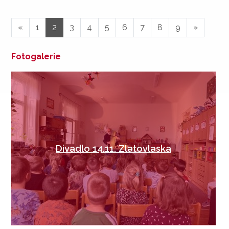
«
1
2
3
4
5
6
7
8
9
»
Fotogalerie
Divadlo 14.11. Zlatovlaska