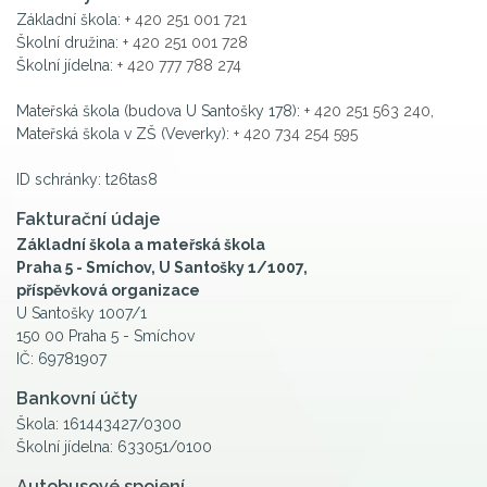
Základní škola:
+ 420 251 001 721
Školní družina:
+ 420 251 001 728
Školní jídelna:
+ 420 777 788 274
Mateřská škola (budova U Santošky 178):
+ 420 251 563 240
,
Mateřská škola v ZŠ (Veverky):
+ 420 734 254 595
ID schránky: t26tas8
Fakturační údaje
Základní škola a mateřská škola
Praha 5 - Smíchov, U Santošky 1/1007,
příspěvková organizace
U Santošky 1007/1
150 00 Praha 5 - Smíchov
IČ: 69781907
Bankovní účty
Škola: 161443427/0300
Školní jídelna: 633051/0100
Autobusové spojení