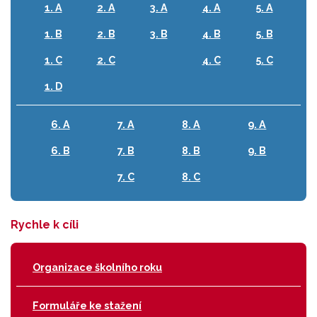
1. A
2. A
3. A
4. A
5. A
1. B
2. B
3. B
4. B
5. B
1. C
2. C
4. C
5. C
1. D
6. A
7. A
8. A
9. A
6. B
7. B
8. B
9. B
7. C
8. C
Rychle k cíli
Organizace školního roku
Formuláře ke stažení