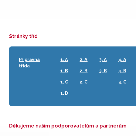
Stránky tříd
Přípravná
1. A
2. A
3. A
4. A
třída
1. B
2. B
3. B
4. B
1. C
2. C
4. C
1. D
Děkujeme našim podporovatelům a partnerům