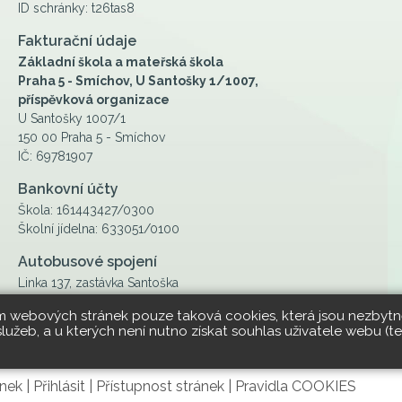
ID schránky: t26tas8
Fakturační údaje
Základní škola a mateřská škola
Praha 5 - Smíchov, U Santošky 1/1007,
příspěvková organizace
U Santošky 1007/1
150 00 Praha 5 - Smíchov
IČ: 69781907
Bankovní účty
Škola: 161443427/0300
Školní jídelna: 633051/0100
Autobusové spojení
Linka 137, zastávka Santoška
ím webových stránek pouze taková cookies, která jsou nezbytně
žeb, a u kterých není nutno získat souhlas uživatele webu (tec
nek
|
Přihlásit
|
Přístupnost stránek
|
Pravidla COOKIES