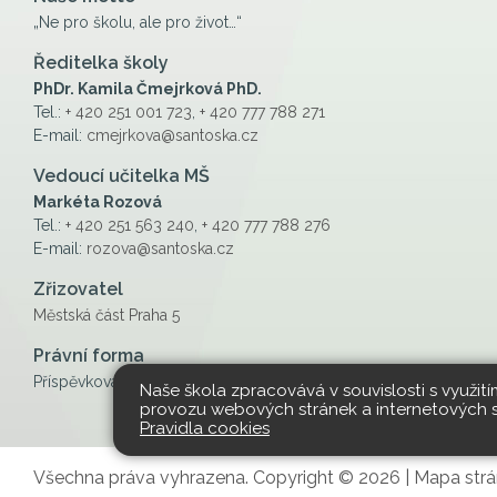
„Ne pro školu, ale pro život…“
Ředitelka školy
PhDr. Kamila Čmejrková PhD.
Tel.:
+ 420 251 001 723
,
+ 420 777 788 271
E-mail:
cmejrkova@santoska.cz
Vedoucí učitelka MŠ
Markéta Rozová
Tel.:
+ 420 251 563 240
,
+ 420 777 788 276
E-mail:
rozova@santoska.cz
Zřizovatel
Městská část Praha 5
Právní forma
Příspěvková organizace
Naše škola zpracovává v souvislosti s využit
provozu webových stránek a internetových slu
Pravidla cookies
Všechna práva vyhrazena. Copyright © 2026 |
Mapa strá