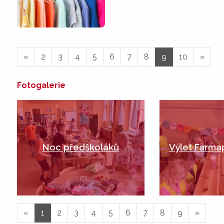
«
2
3
4
5
6
7
8
9
10
»
Fotogalerie
Noc předškoláků
Výlet Farma
«
1
2
3
4
5
6
7
8
9
»