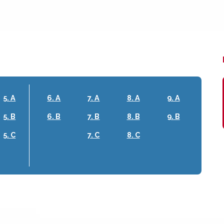
5. A
6. A
7. A
8. A
9. A
5. B
6. B
7. B
8. B
9. B
5. C
7. C
8. C