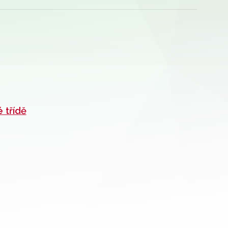
 třídě