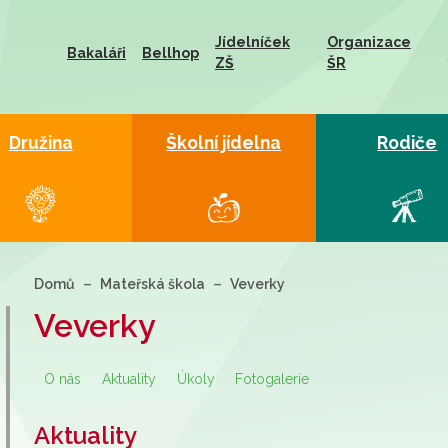
Jídelníček
Organizace
Bakaláři
Bellhop
ZŠ
ŠR
Družina
Školní jídelna
Rodiče
Domů
Mateřská škola
Veverky
Veverky
O nás
Aktuality
Úkoly
Fotogalerie
Aktuality