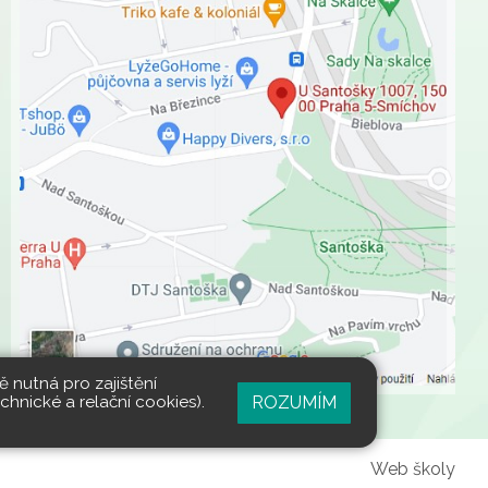
 nutná pro zajištění
ROZUMÍM
hnické a relační cookies).
Web školy