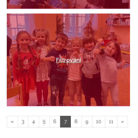
Filtrování
«
3
4
5
6
7
8
9
10
11
»