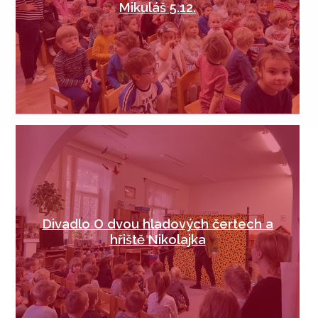
Mikuláš 5.12.
Divadlo O dvou hladových čertech a
hřiště Nikolajka