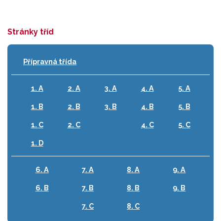
Stránky tříd
Přípravná třída
1. A
2. A
3. A
4. A
5. A
1. B
2. B
3. B
4. B
5. B
1. C
2. C
4. C
5. C
1. D
6. A
7. A
8. A
9. A
6. B
7. B
8. B
9. B
7. C
8. C