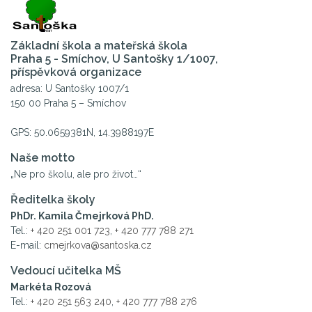
Základní škola a mateřská škola
Praha 5 - Smíchov, U Santošky 1/1007,
příspěvková organizace
adresa: U Santošky 1007/1
150 00 Praha 5 – Smíchov
GPS: 50.0659381N, 14.3988197E
Naše motto
„Ne pro školu, ale pro život…“
Ředitelka školy
PhDr. Kamila Čmejrková PhD.
Tel.:
+ 420 251 001 723
,
+ 420 777 788 271
E-mail:
cmejrkova@santoska.cz
Vedoucí učitelka MŠ
Markéta Rozová
Tel.:
+ 420 251 563 240
,
+ 420 777 788 276