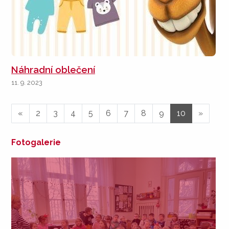
Náhradní oblečení
11. 9. 2023
«
2
3
4
5
6
7
8
9
10
»
Fotogalerie