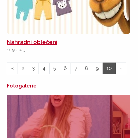
Náhradní oblečení
11. 9. 2023
«
2
3
4
5
6
7
8
9
10
»
Fotogalerie