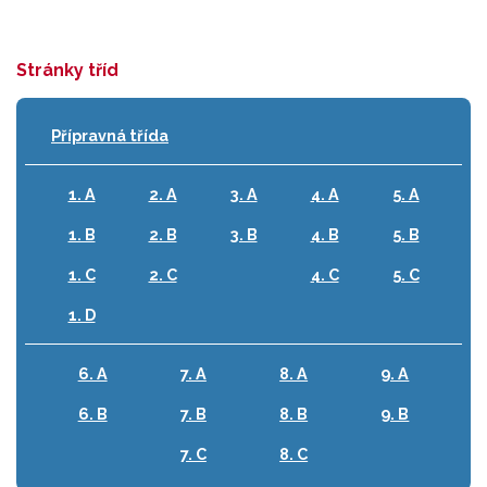
Stránky tříd
Přípravná třída
1. A
2. A
3. A
4. A
5. A
1. B
2. B
3. B
4. B
5. B
1. C
2. C
4. C
5. C
1. D
6. A
7. A
8. A
9. A
6. B
7. B
8. B
9. B
7. C
8. C