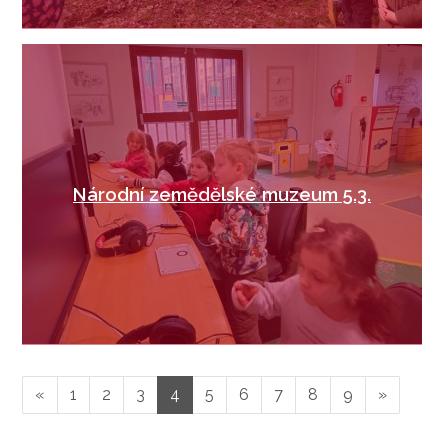
Národní zemědělské muzeum 5.3.
«
1
2
3
4
5
6
7
8
9
»