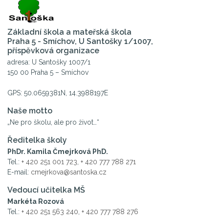
Základní škola a mateřská škola
Praha 5 - Smíchov, U Santošky 1/1007,
příspěvková organizace
adresa: U Santošky 1007/1
150 00 Praha 5 – Smíchov
GPS: 50.0659381N, 14.3988197E
Naše motto
„Ne pro školu, ale pro život…“
Ředitelka školy
PhDr. Kamila Čmejrková PhD.
Tel.:
+ 420 251 001 723
,
+ 420 777 788 271
E-mail:
cmejrkova@santoska.cz
Vedoucí učitelka MŠ
Markéta Rozová
Tel.:
+ 420 251 563 240
,
+ 420 777 788 276