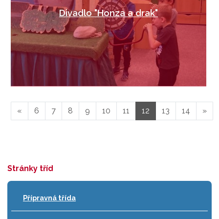
Divadlo "Honza a drak"
«
6
7
8
9
10
11
12
13
14
»
Stránky tříd
Přípravná třída