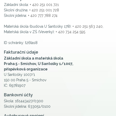
Základní škola:
+ 420 251 001 721
Školní družina:
+ 420 251 001 728
Školní jídelna:
+ 420 777 788 274
Mateřská škola (budova U Santošky 178):
+ 420 251 563 240
,
Mateřská škola v ZŠ (Veverky):
+ 420 734 254 595
ID schránky: t26tas8
Fakturační údaje
Základní škola a mateřská škola
Praha 5 - Smíchov, U Santošky 1/1007,
příspěvková organizace
U Santošky 1007/1
150 00 Praha 5 - Smíchov
IČ: 69781907
Bankovní účty
Škola: 161443427/0300
Školní jídelna: 633051/0100
Autobusové spojení