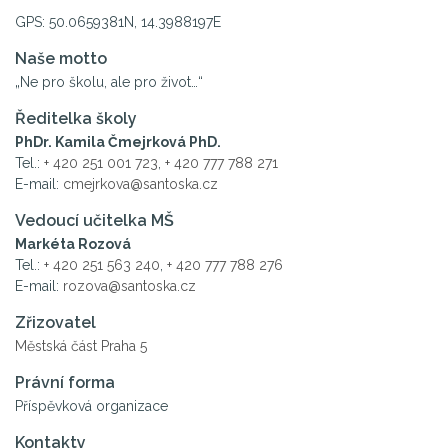
GPS: 50.0659381N, 14.3988197E
Naše motto
„Ne pro školu, ale pro život…“
Ředitelka školy
PhDr. Kamila Čmejrková PhD.
Tel.:
+ 420 251 001 723
,
+ 420 777 788 271
E-mail:
cmejrkova@santoska.cz
Vedoucí učitelka MŠ
Markéta Rozová
Tel.:
+ 420 251 563 240
,
+ 420 777 788 276
E-mail:
rozova@santoska.cz
Zřizovatel
Městská část Praha 5
Právní forma
Příspěvková organizace
Kontakty