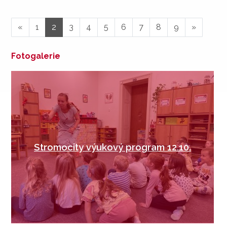
«
1
2
3
4
5
6
7
8
9
»
Fotogalerie
Stromocity výukový program 12.10.