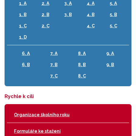
1. A
2. A
3. A
4. A
5. A
1. B
2. B
3. B
4. B
5. B
1. C
2. C
4. C
5. C
1. D
6. A
7. A
8. A
9. A
6. B
7. B
8. B
9. B
7. C
8. C
Rychle k cíli
Organizace školního roku
Formuláře ke stažení